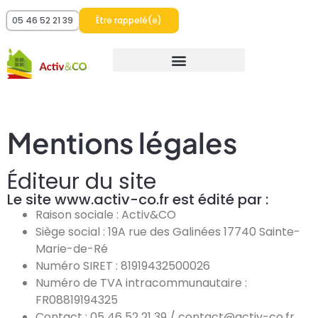
05 46 52 21 39
Être rappelé(e)
Mentions légales
Éditeur du site
Le site www.activ-co.fr est édité par :
Raison sociale : Activ&CO
Siège social : 19A rue des Galinées 17740 Sainte-
Marie-de-Ré
Numéro SIRET : 81919432500026
Numéro de TVA intracommunautaire :
FR08819194325
Contact : 05 46 52 21 39 / contact@activ-co.fr