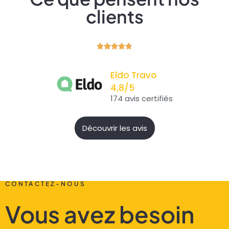
clients





Eldo Travo
4,8/5
174 avis certifiés
Découvrir les avis
CONTACTEZ-NOUS
Vous avez besoin