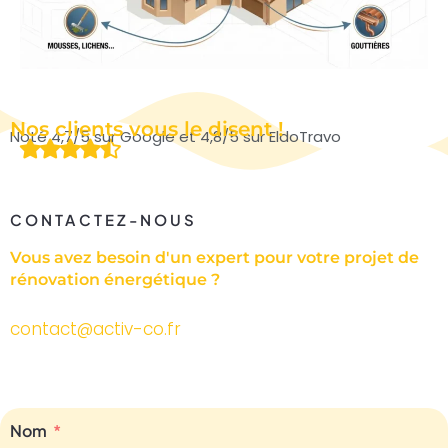
Nos clients vous le disent !
Noté 4,7/5 sur Google et 4,8/5 sur EldoTravo
CONTACTEZ-NOUS
Vous avez besoin d'un expert pour votre projet de
rénovation énergétique ?
contact@activ-co.fr
Nom